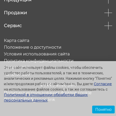
Продажи
Сервис
Карта сайта
Положение о доступности
Условия использования сайта
Политика конфиденциальности
Каталог XML
Этот сайт использует файлы cookies, чтобы обеспечить
удобство работы пользователей, а так же в технических,
Каталог CSV
аналитических и рекламных целях. Нажимая кнопку "Понятно"
Согласие
и/или продолжая работу с сайтом baxi.ru, Вы даете
© 2005-2026 Baxi
на использование файлов cookies, а так же соглашаетесь с
Политика использования файлов cookie
Политикой в отношении обработки Ваших
OneTrust Preference link
персональных данных
.
Понятно