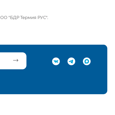
ОО "БДР Термия РУС".