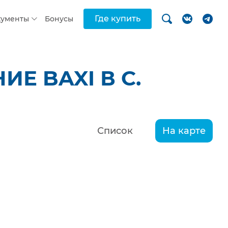
Где купить
кументы
Бонусы
Е BAXI В С.
Список
На карте