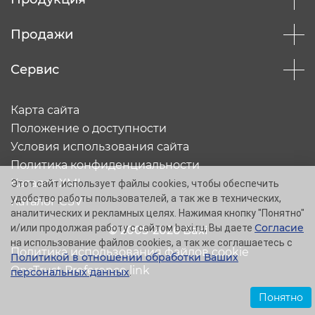
Продажи
Сервис
Карта сайта
Положение о доступности
Условия использования сайта
Политика конфиденциальности
Каталог XML
Этот сайт использует файлы cookies, чтобы обеспечить
удобство работы пользователей, а так же в технических,
Каталог CSV
аналитических и рекламных целях. Нажимая кнопку "Понятно"
Согласие
и/или продолжая работу с сайтом baxi.ru, Вы даете
© 2005-2026 Baxi
на использование файлов cookies, а так же соглашаетесь с
Политика использования файлов cookie
Политикой в отношении обработки Ваших
OneTrust Preference link
персональных данных
.
Понятно