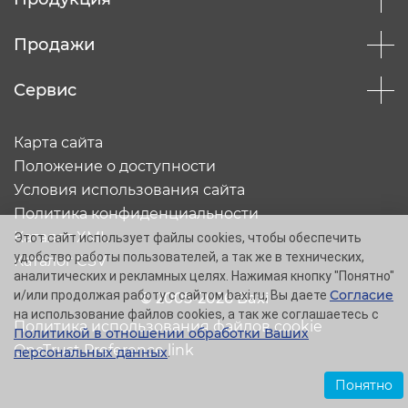
Продажи
Сервис
Карта сайта
Положение о доступности
Условия использования сайта
Политика конфиденциальности
Каталог XML
Этот сайт использует файлы cookies, чтобы обеспечить
удобство работы пользователей, а так же в технических,
Каталог CSV
аналитических и рекламных целях. Нажимая кнопку "Понятно"
Согласие
и/или продолжая работу с сайтом baxi.ru, Вы даете
© 2005-2026 Baxi
на использование файлов cookies, а так же соглашаетесь с
Политика использования файлов cookie
Политикой в отношении обработки Ваших
OneTrust Preference link
персональных данных
.
Понятно