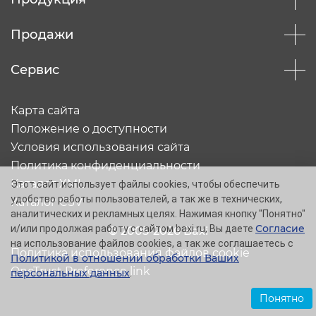
Продажи
Сервис
Карта сайта
Положение о доступности
Условия использования сайта
Политика конфиденциальности
Каталог XML
Этот сайт использует файлы cookies, чтобы обеспечить
удобство работы пользователей, а так же в технических,
Каталог CSV
аналитических и рекламных целях. Нажимая кнопку "Понятно"
Согласие
и/или продолжая работу с сайтом baxi.ru, Вы даете
© 2005-2026 Baxi
на использование файлов cookies, а так же соглашаетесь с
Политика использования файлов cookie
Политикой в отношении обработки Ваших
OneTrust Preference link
персональных данных
.
Понятно