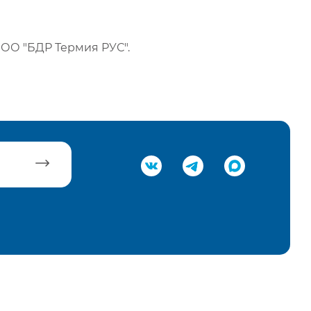
ОО "БДР Термия РУС".