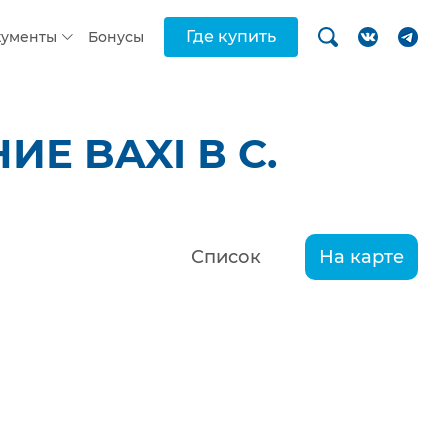
Где купить
кументы
Бонусы
Е BAXI В С.
Список
На карте