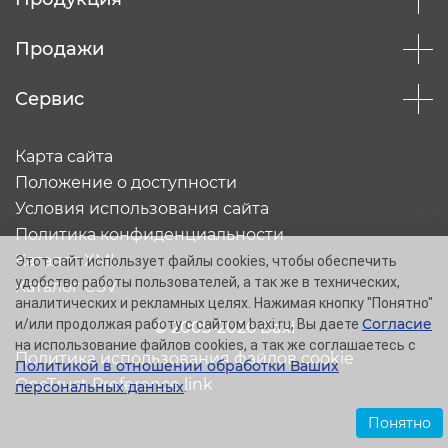
Продажи
Сервис
Карта сайта
Положение о доступности
Условия использования сайта
Политика конфиденциальности
Каталог XML
Этот сайт использует файлы cookies, чтобы обеспечить
удобство работы пользователей, а так же в технических,
Каталог CSV
аналитических и рекламных целях. Нажимая кнопку "Понятно"
Согласие
и/или продолжая работу с сайтом baxi.ru, Вы даете
© 2005-2026 Baxi
на использование файлов cookies, а так же соглашаетесь с
Политика использования файлов cookie
Политикой в отношении обработки Ваших
OneTrust Preference link
персональных данных
.
Понятно