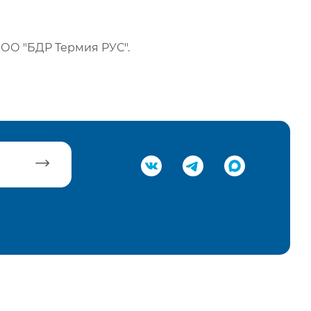
ОО "БДР Термия РУС".