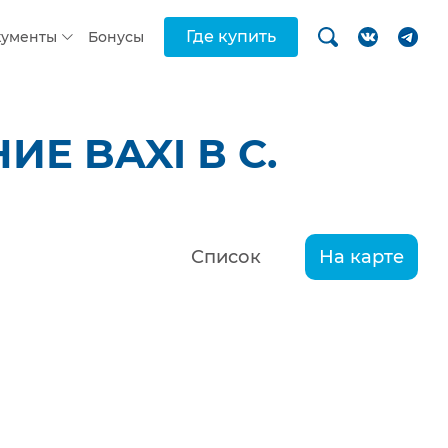
Где купить
кументы
Бонусы
Е BAXI В С.
Список
На карте