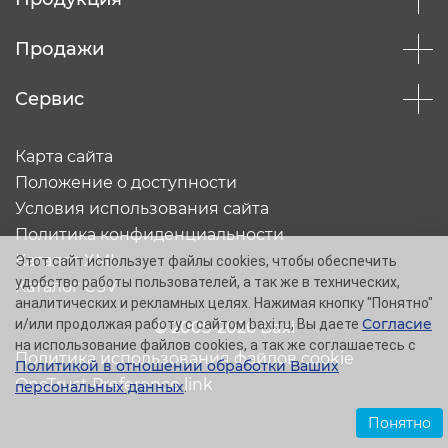
Продажи
Сервис
Карта сайта
Положение о доступности
Условия использования сайта
Политика конфиденциальности
Каталог XML
Этот сайт использует файлы cookies, чтобы обеспечить
удобство работы пользователей, а так же в технических,
Каталог CSV
аналитических и рекламных целях. Нажимая кнопку "Понятно"
Согласие
и/или продолжая работу с сайтом baxi.ru, Вы даете
© 2005-2026 Baxi
на использование файлов cookies, а так же соглашаетесь с
Политика использования файлов cookie
Политикой в отношении обработки Ваших
OneTrust Preference link
персональных данных
.
Понятно