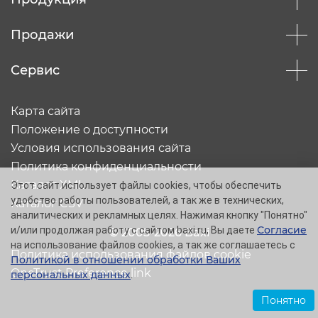
Продажи
Сервис
Карта сайта
Положение о доступности
Условия использования сайта
Политика конфиденциальности
Каталог XML
Этот сайт использует файлы cookies, чтобы обеспечить
удобство работы пользователей, а так же в технических,
Каталог CSV
аналитических и рекламных целях. Нажимая кнопку "Понятно"
Согласие
и/или продолжая работу с сайтом baxi.ru, Вы даете
© 2005-2026 Baxi
на использование файлов cookies, а так же соглашаетесь с
Политика использования файлов cookie
Политикой в отношении обработки Ваших
OneTrust Preference link
персональных данных
.
Понятно