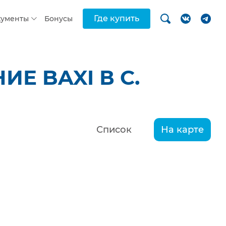
Где купить
кументы
Бонусы
Е BAXI В С.
Список
На карте