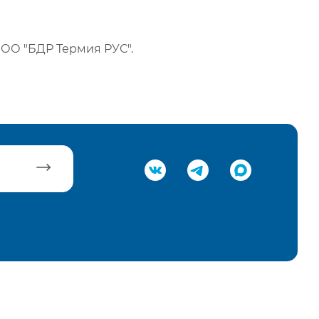
ОО "БДР Термия РУС".