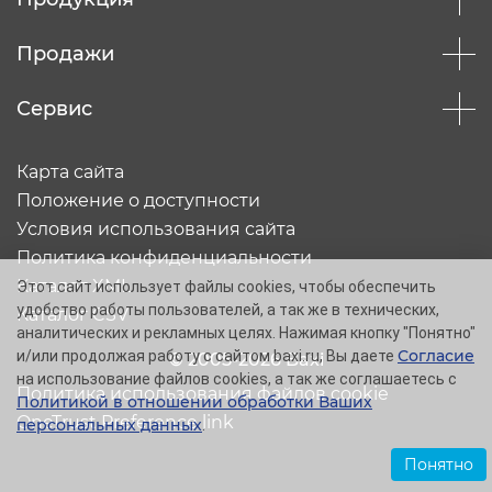
Продажи
Сервис
Карта сайта
Положение о доступности
Условия использования сайта
Политика конфиденциальности
Каталог XML
Этот сайт использует файлы cookies, чтобы обеспечить
удобство работы пользователей, а так же в технических,
Каталог CSV
аналитических и рекламных целях. Нажимая кнопку "Понятно"
Согласие
и/или продолжая работу с сайтом baxi.ru, Вы даете
© 2005-2026 Baxi
на использование файлов cookies, а так же соглашаетесь с
Политика использования файлов cookie
Политикой в отношении обработки Ваших
OneTrust Preference link
персональных данных
.
Понятно