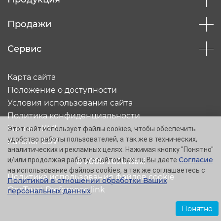
Продажи
Сервис
Карта сайта
Положение о доступности
Условия использования сайта
Политика конфиденциальности
Каталог XML
Этот сайт использует файлы cookies, чтобы обеспечить
удобство работы пользователей, а так же в технических,
Каталог CSV
аналитических и рекламных целях. Нажимая кнопку "Понятно"
Согласие
и/или продолжая работу с сайтом baxi.ru, Вы даете
© 2005-2026 Baxi
на использование файлов cookies, а так же соглашаетесь с
Политика использования файлов cookie
Политикой в отношении обработки Ваших
OneTrust Preference link
персональных данных
.
Понятно