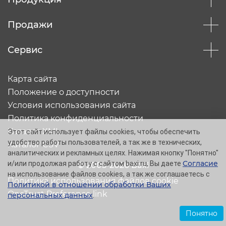
Продажи
Сервис
Карта сайта
Положение о доступности
Условия использования сайта
Политика конфиденциальности
Каталог XML
Этот сайт использует файлы cookies, чтобы обеспечить
удобство работы пользователей, а так же в технических,
Каталог CSV
аналитических и рекламных целях. Нажимая кнопку "Понятно"
Согласие
и/или продолжая работу с сайтом baxi.ru, Вы даете
© 2005-2026 Baxi
на использование файлов cookies, а так же соглашаетесь с
Политика использования файлов cookie
Политикой в отношении обработки Ваших
OneTrust Preference link
персональных данных
.
Понятно