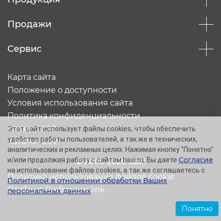
Продажи
Сервис
Карта сайта
Положение о доступности
Условия использования сайта
Политика конфиденциальности
Каталог XML
Этот сайт использует файлы cookies, чтобы обеспечить
удобство работы пользователей, а так же в технических,
Каталог CSV
аналитических и рекламных целях. Нажимая кнопку "Понятно"
Согласие
и/или продолжая работу с сайтом baxi.ru, Вы даете
© 2005-2026 Baxi
на использование файлов cookies, а так же соглашаетесь с
Политика использования файлов cookie
Политикой в отношении обработки Ваших
OneTrust Preference link
персональных данных
.
Понятно