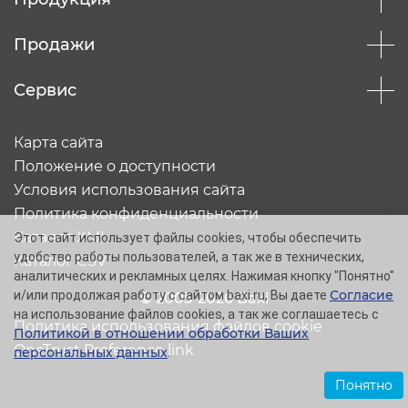
Продажи
Сервис
Карта сайта
Положение о доступности
Условия использования сайта
Политика конфиденциальности
Каталог XML
Этот сайт использует файлы cookies, чтобы обеспечить
удобство работы пользователей, а так же в технических,
Каталог CSV
аналитических и рекламных целях. Нажимая кнопку "Понятно"
Согласие
и/или продолжая работу с сайтом baxi.ru, Вы даете
© 2005-2026 Baxi
на использование файлов cookies, а так же соглашаетесь с
Политика использования файлов cookie
Политикой в отношении обработки Ваших
OneTrust Preference link
персональных данных
.
Понятно