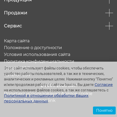
Продажи
Сервис
Карта сайта
Положение о доступности
Условия использования сайта
Политика конфиденциальности
Каталог XML
Этот сайт использует файлы cookies, чтобы обеспечить
удобство работы пользователей, а так же в технических,
Каталог CSV
аналитических и рекламных целях. Нажимая кнопку "Понятно"
Согласие
и/или продолжая работу с сайтом baxi.ru, Вы даете
© 2005-2026 Baxi
на использование файлов cookies, а так же соглашаетесь с
Политика использования файлов cookie
Политикой в отношении обработки Ваших
OneTrust Preference link
персональных данных
.
Понятно