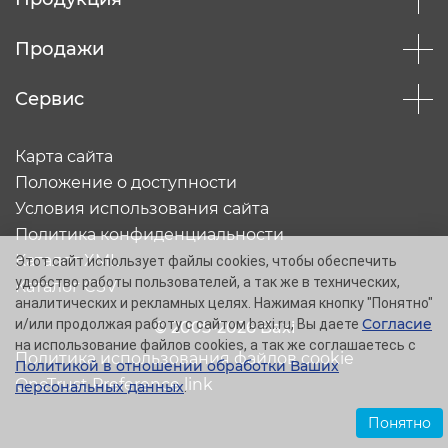
Продажи
Сервис
Карта сайта
Положение о доступности
Условия использования сайта
Политика конфиденциальности
Каталог XML
Этот сайт использует файлы cookies, чтобы обеспечить
удобство работы пользователей, а так же в технических,
Каталог CSV
аналитических и рекламных целях. Нажимая кнопку "Понятно"
Согласие
и/или продолжая работу с сайтом baxi.ru, Вы даете
© 2005-2026 Baxi
на использование файлов cookies, а так же соглашаетесь с
Политика использования файлов cookie
Политикой в отношении обработки Ваших
OneTrust Preference link
персональных данных
.
Понятно