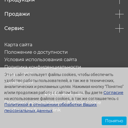
Продажи
Сервис
Карта сайта
Положение о доступности
Условия использования сайта
Политика конфиденциальности
Каталог XML
Этот сайт использует файлы cookies, чтобы обеспечить
удобство работы пользователей, а так же в технических,
Каталог CSV
аналитических и рекламных целях. Нажимая кнопку "Понятно"
Согласие
и/или продолжая работу с сайтом baxi.ru, Вы даете
© 2005-2026 Baxi
на использование файлов cookies, а так же соглашаетесь с
Политика использования файлов cookie
Политикой в отношении обработки Ваших
OneTrust Preference link
персональных данных
.
Понятно