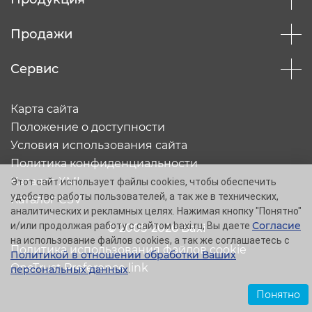
Продажи
Сервис
Карта сайта
Положение о доступности
Условия использования сайта
Политика конфиденциальности
Каталог XML
Этот сайт использует файлы cookies, чтобы обеспечить
удобство работы пользователей, а так же в технических,
Каталог CSV
аналитических и рекламных целях. Нажимая кнопку "Понятно"
Согласие
и/или продолжая работу с сайтом baxi.ru, Вы даете
© 2005-2026 Baxi
на использование файлов cookies, а так же соглашаетесь с
Политика использования файлов cookie
Политикой в отношении обработки Ваших
OneTrust Preference link
персональных данных
.
Понятно