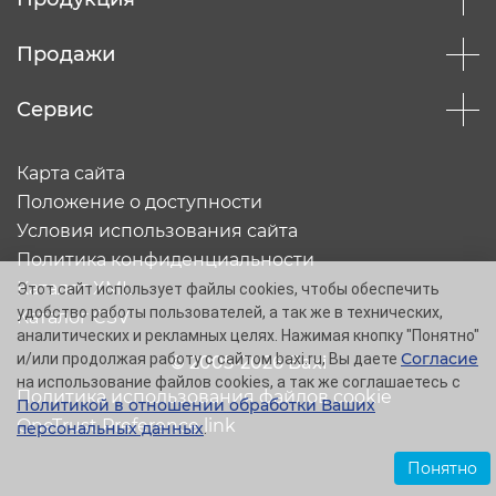
Продажи
Сервис
Карта сайта
Положение о доступности
Условия использования сайта
Политика конфиденциальности
Каталог XML
Этот сайт использует файлы cookies, чтобы обеспечить
удобство работы пользователей, а так же в технических,
Каталог CSV
аналитических и рекламных целях. Нажимая кнопку "Понятно"
Согласие
и/или продолжая работу с сайтом baxi.ru, Вы даете
© 2005-2026 Baxi
на использование файлов cookies, а так же соглашаетесь с
Политика использования файлов cookie
Политикой в отношении обработки Ваших
OneTrust Preference link
персональных данных
.
Понятно