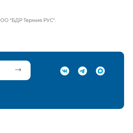
ОО "БДР Термия РУС".