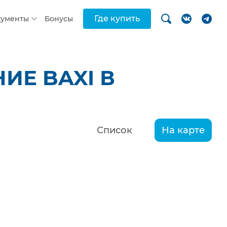
Где купить
кументы
Бонусы
ИЕ BAXI В
Список
На карте