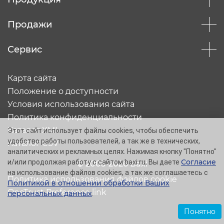
Продажи
Сервис
Карта сайта
Положение о доступности
Условия использования сайта
Политика конфиденциальности
Каталог XML
Этот сайт использует файлы cookies, чтобы обеспечить
удобство работы пользователей, а так же в технических,
Каталог CSV
аналитических и рекламных целях. Нажимая кнопку "Понятно"
Согласие
и/или продолжая работу с сайтом baxi.ru, Вы даете
© 2005-2026 Baxi
на использование файлов cookies, а так же соглашаетесь с
Политика использования файлов cookie
Политикой в отношении обработки Ваших
OneTrust Preference link
персональных данных
.
Понятно