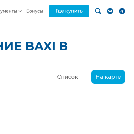
Где купить
кументы
Бонусы
ИЕ BAXI В
Список
На карте