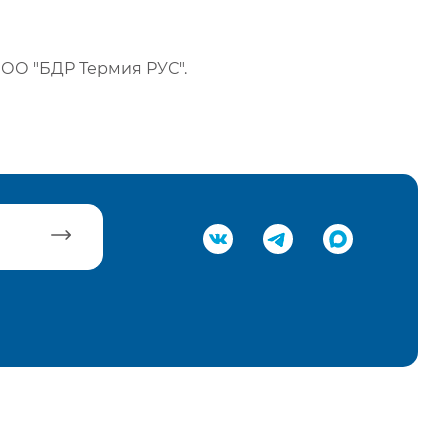
ОО "БДР Термия РУС".