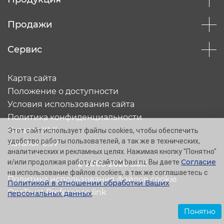
Продажи
Сервис
Карта сайта
Положение о доступности
Условия использования сайта
Политика конфиденциальности
Каталог XML
Этот сайт использует файлы cookies, чтобы обеспечить
удобство работы пользователей, а так же в технических,
Каталог CSV
аналитических и рекламных целях. Нажимая кнопку "Понятно"
Согласие
и/или продолжая работу с сайтом baxi.ru, Вы даете
© 2005-2026 Baxi
на использование файлов cookies, а так же соглашаетесь с
Политика использования файлов cookie
Политикой в отношении обработки Ваших
OneTrust Preference link
персональных данных
.
Понятно