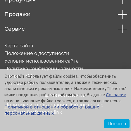
Продажи
Сервис
Карта сайта
Положение о доступности
Условия использования сайта
Политика конфиденциальности
Каталог XML
Этот сайт использует файлы cookies, чтобы обеспечить
удобство работы пользователей, а так же в технических,
Каталог CSV
аналитических и рекламных целях. Нажимая кнопку "Понятно"
Согласие
и/или продолжая работу с сайтом baxi.ru, Вы даете
© 2005-2026 Baxi
на использование файлов cookies, а так же соглашаетесь с
Политика использования файлов cookie
Политикой в отношении обработки Ваших
OneTrust Preference link
персональных данных
.
Понятно