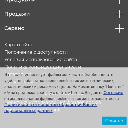
Продажи
Сервис
Карта сайта
Положение о доступности
Условия использования сайта
Политика конфиденциальности
Каталог XML
Этот сайт использует файлы cookies, чтобы обеспечить
удобство работы пользователей, а так же в технических,
Каталог CSV
аналитических и рекламных целях. Нажимая кнопку "Понятно"
Согласие
и/или продолжая работу с сайтом baxi.ru, Вы даете
© 2005-2026 Baxi
на использование файлов cookies, а так же соглашаетесь с
Политика использования файлов cookie
Политикой в отношении обработки Ваших
OneTrust Preference link
персональных данных
.
Понятно