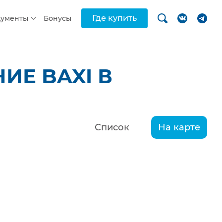
Где купить
кументы
Бонусы
ИЕ BAXI В
Список
На карте