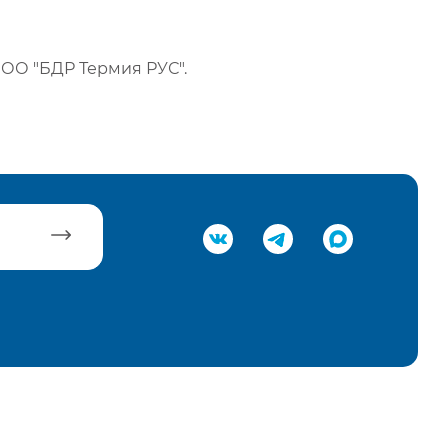
ОО "БДР Термия РУС".