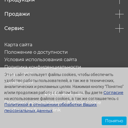
Продажи
Сервис
Карта сайта
Положение о доступности
Условия использования сайта
Политика конфиденциальности
Каталог XML
Этот сайт использует файлы cookies, чтобы обеспечить
удобство работы пользователей, а так же в технических,
Каталог CSV
аналитических и рекламных целях. Нажимая кнопку "Понятно"
Согласие
и/или продолжая работу с сайтом baxi.ru, Вы даете
© 2005-2026 Baxi
на использование файлов cookies, а так же соглашаетесь с
Политика использования файлов cookie
Политикой в отношении обработки Ваших
OneTrust Preference link
персональных данных
.
Понятно