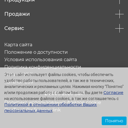
Продажи
Сервис
Карта сайта
Положение о доступности
Условия использования сайта
Политика конфиденциальности
Каталог XML
Этот сайт использует файлы cookies, чтобы обеспечить
удобство работы пользователей, а так же в технических,
Каталог CSV
аналитических и рекламных целях. Нажимая кнопку "Понятно"
Согласие
и/или продолжая работу с сайтом baxi.ru, Вы даете
© 2005-2026 Baxi
на использование файлов cookies, а так же соглашаетесь с
Политика использования файлов cookie
Политикой в отношении обработки Ваших
OneTrust Preference link
персональных данных
.
Понятно