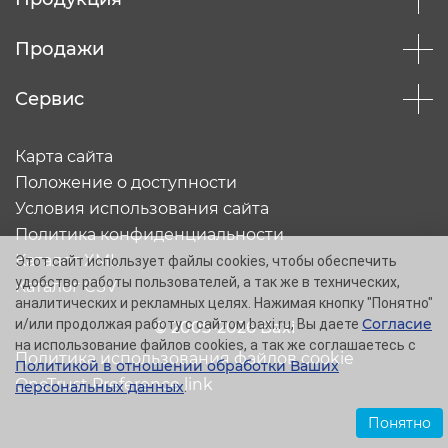
Продажи
Сервис
Карта сайта
Положение о доступности
Условия использования сайта
Политика конфиденциальности
Каталог XML
Этот сайт использует файлы cookies, чтобы обеспечить
удобство работы пользователей, а так же в технических,
Каталог CSV
аналитических и рекламных целях. Нажимая кнопку "Понятно"
Согласие
и/или продолжая работу с сайтом baxi.ru, Вы даете
© 2005-2026 Baxi
на использование файлов cookies, а так же соглашаетесь с
Политика использования файлов cookie
Политикой в отношении обработки Ваших
OneTrust Preference link
персональных данных
.
Понятно