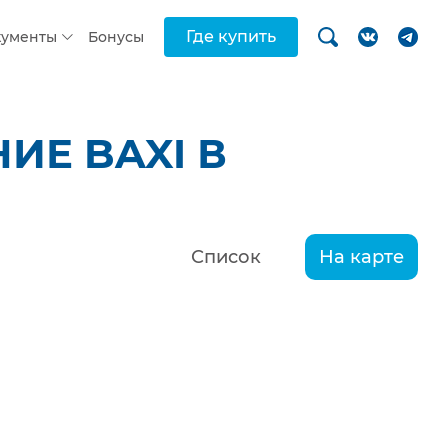
Где купить
кументы
Бонусы
ИЕ BAXI В
Список
На карте