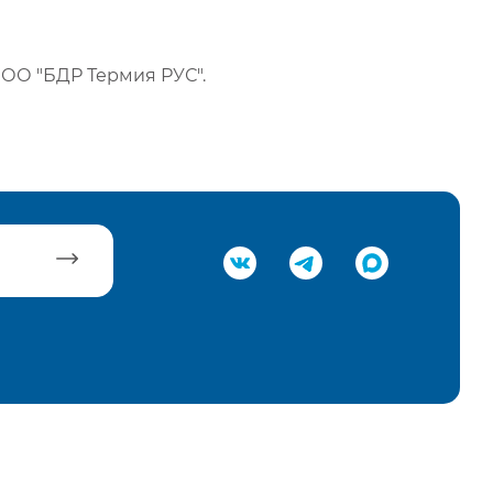
ОО "БДР Термия РУС".