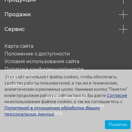
Продажи
Сервис
Карта сайта
Положение о доступности
Условия использования сайта
Политика конфиденциальности
Каталог XML
Этот сайт использует файлы cookies, чтобы обеспечить
удобство работы пользователей, а так же в технических,
Каталог CSV
аналитических и рекламных целях. Нажимая кнопку "Понятно"
Согласие
и/или продолжая работу с сайтом baxi.ru, Вы даете
© 2005-2026 Baxi
на использование файлов cookies, а так же соглашаетесь с
Политика использования файлов cookie
Политикой в отношении обработки Ваших
OneTrust Preference link
персональных данных
.
Понятно