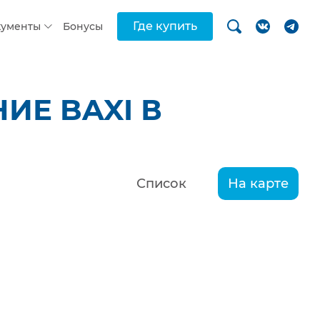
Где купить
кументы
Бонусы
ИЕ BAXI В
Список
На карте