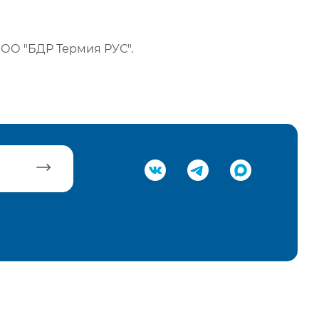
ОО "БДР Термия РУС".