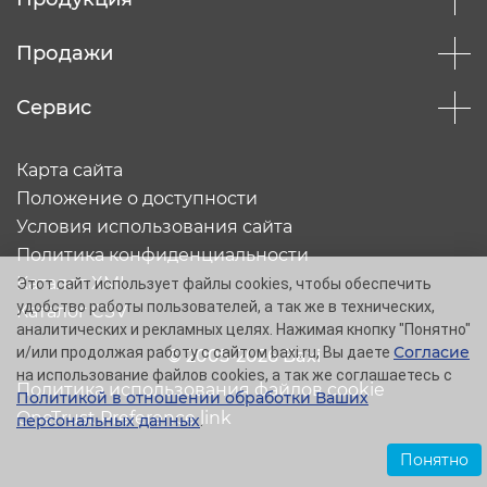
Продажи
Сервис
Карта сайта
Положение о доступности
Условия использования сайта
Политика конфиденциальности
Каталог XML
Этот сайт использует файлы cookies, чтобы обеспечить
удобство работы пользователей, а так же в технических,
Каталог CSV
аналитических и рекламных целях. Нажимая кнопку "Понятно"
Согласие
и/или продолжая работу с сайтом baxi.ru, Вы даете
© 2005-2026 Baxi
на использование файлов cookies, а так же соглашаетесь с
Политика использования файлов cookie
Политикой в отношении обработки Ваших
OneTrust Preference link
персональных данных
.
Понятно