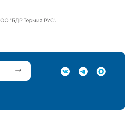
ОО "БДР Термия РУС".