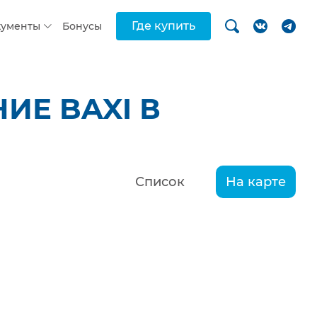
Где купить
кументы
Бонусы
ИЕ BAXI В
Список
На карте