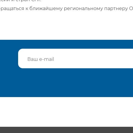
бращаться к ближайшему региональному партнеру О
Подтвердить e-mail
Отп