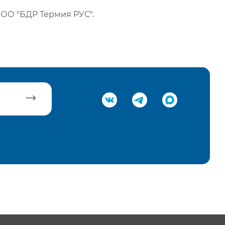
ОО "БДР Термия РУС".
равить