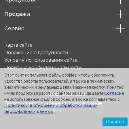
Продажи
Сервис
Карта сайта
Положение о доступности
Условия использования сайта
Политика конфиденциальности
Каталог XML
Этот сайт использует файлы cookies, чтобы обеспечить
удобство работы пользователей, а так же в технических,
Каталог CSV
аналитических и рекламных целях. Нажимая кнопку "Понятно"
Согласие
и/или продолжая работу с сайтом baxi.ru, Вы даете
© 2005-2026 Baxi
на использование файлов cookies, а так же соглашаетесь с
Политика использования файлов cookie
Политикой в отношении обработки Ваших
OneTrust Preference link
персональных данных
.
Понятно