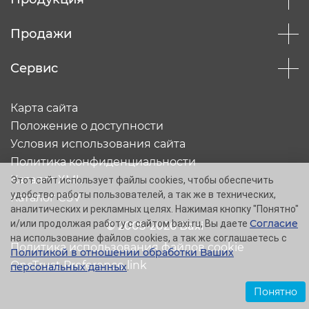
Продажи
Сервис
Карта сайта
Положение о доступности
Условия использования сайта
Политика конфиденциальности
Каталог XML
Этот сайт использует файлы cookies, чтобы обеспечить
удобство работы пользователей, а так же в технических,
Каталог CSV
аналитических и рекламных целях. Нажимая кнопку "Понятно"
Согласие
и/или продолжая работу с сайтом baxi.ru, Вы даете
© 2005-2026 Baxi
на использование файлов cookies, а так же соглашаетесь с
Политика использования файлов cookie
Политикой в отношении обработки Ваших
OneTrust Preference link
персональных данных
.
Понятно