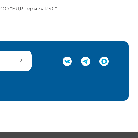
ОО "БДР Термия РУС".
равить