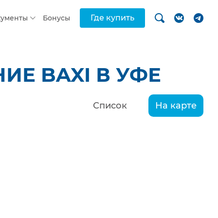
Где купить
кументы
Бонусы
Е BAXI В УФЕ
Список
На карте