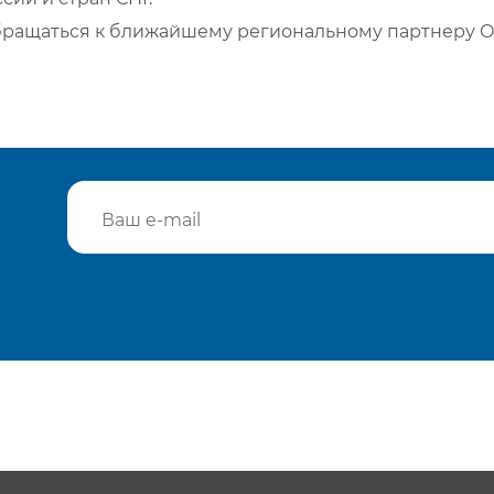
бращаться к ближайшему региональному партнеру О
Подтвердить e-mail
Отп