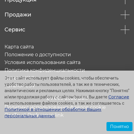
Продажи
Сервис
Карта сайта
Положение о доступности
Условия использования сайта
Политика конфиденциальности
Каталог XML
Этот сайт использует файлы cookies, чтобы обеспечить
удобство работы пользователей, а так же в технических,
Каталог CSV
аналитических и рекламных целях. Нажимая кнопку "Понятно"
Согласие
и/или продолжая работу с сайтом baxi.ru, Вы даете
© 2005-2026 Baxi
на использование файлов cookies, а так же соглашаетесь с
Политика использования файлов cookie
Политикой в отношении обработки Ваших
OneTrust Preference link
персональных данных
.
Понятно