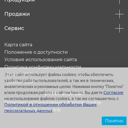
Продажи
Сервис
Карта сайта
Положение о доступности
Условия использования сайта
Политика конфиденциальности
Каталог XML
Этот сайт использует файлы cookies, чтобы обеспечить
удобство работы пользователей, а так же в технических,
Каталог CSV
аналитических и рекламных целях. Нажимая кнопку "Понятно"
Согласие
и/или продолжая работу с сайтом baxi.ru, Вы даете
© 2005-2026 Baxi
на использование файлов cookies, а так же соглашаетесь с
Политика использования файлов cookie
Политикой в отношении обработки Ваших
OneTrust Preference link
персональных данных
.
Понятно