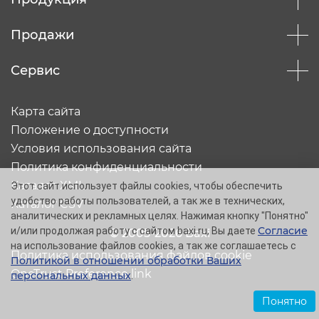
Продажи
Сервис
Карта сайта
Положение о доступности
Условия использования сайта
Политика конфиденциальности
Каталог XML
Этот сайт использует файлы cookies, чтобы обеспечить
удобство работы пользователей, а так же в технических,
Каталог CSV
аналитических и рекламных целях. Нажимая кнопку "Понятно"
Согласие
и/или продолжая работу с сайтом baxi.ru, Вы даете
© 2005-2026 Baxi
на использование файлов cookies, а так же соглашаетесь с
Политика использования файлов cookie
Политикой в отношении обработки Ваших
OneTrust Preference link
персональных данных
.
Понятно