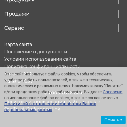
Продажи
Сервис
Карта сайта
Положение о доступности
Условия использования сайта
Политика конфиденциальности
Каталог XML
Этот сайт использует файлы cookies, чтобы обеспечить
удобство работы пользователей, а так же в технических,
Каталог CSV
аналитических и рекламных целях. Нажимая кнопку "Понятно"
Согласие
и/или продолжая работу с сайтом baxi.ru, Вы даете
© 2005-2026 Baxi
на использование файлов cookies, а так же соглашаетесь с
Политика использования файлов cookie
Политикой в отношении обработки Ваших
OneTrust Preference link
персональных данных
.
Понятно