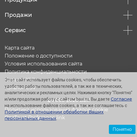
Продажи
Сервис
Карта сайта
Положение о доступности
Условия использования сайта
Политика конфиденциальности
Каталог XML
Этот сайт использует файлы cookies, чтобы обеспечить
удобство работы пользователей, а так же в технических,
Каталог CSV
аналитических и рекламных целях. Нажимая кнопку "Понятно"
Согласие
и/или продолжая работу с сайтом baxi.ru, Вы даете
© 2005-2026 Baxi
на использование файлов cookies, а так же соглашаетесь с
Политика использования файлов cookie
Политикой в отношении обработки Ваших
OneTrust Preference link
персональных данных
.
Понятно