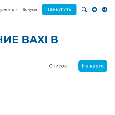
Где купить
кументы
Бонусы
ИЕ BAXI В
Список
На карте