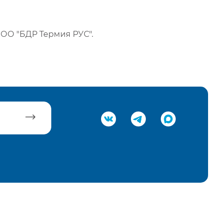
ОО "БДР Термия РУС".