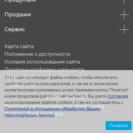
Продажи
Сервис
Карта сайта
Положение о доступности
Условия использования сайта
Политика конфиденциальности
Каталог XML
Этот сайт использует файлы cookies, чтобы обеспечить
удобство работы пользователей, а так же в технических,
Каталог CSV
аналитических и рекламных целях. Нажимая кнопку "Понятно"
Согласие
и/или продолжая работу с сайтом baxi.ru, Вы даете
© 2005-2026 Baxi
на использование файлов cookies, а так же соглашаетесь с
Политика использования файлов cookie
Политикой в отношении обработки Ваших
OneTrust Preference link
персональных данных
.
Понятно