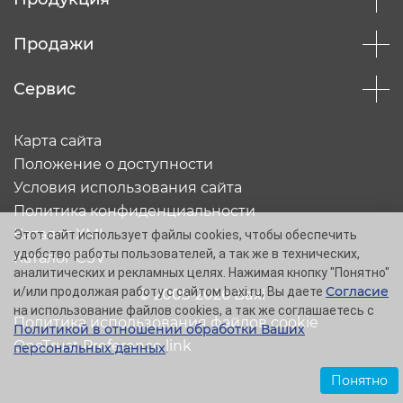
Продажи
Сервис
Карта сайта
Положение о доступности
Условия использования сайта
Политика конфиденциальности
Каталог XML
Этот сайт использует файлы cookies, чтобы обеспечить
удобство работы пользователей, а так же в технических,
Каталог CSV
аналитических и рекламных целях. Нажимая кнопку "Понятно"
Согласие
и/или продолжая работу с сайтом baxi.ru, Вы даете
© 2005-2026 Baxi
на использование файлов cookies, а так же соглашаетесь с
Политика использования файлов cookie
Политикой в отношении обработки Ваших
OneTrust Preference link
персональных данных
.
Понятно