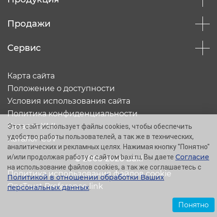
Продажи
Сервис
Карта сайта
Положение о доступности
Условия использования сайта
Политика конфиденциальности
Каталог XML
Этот сайт использует файлы cookies, чтобы обеспечить
удобство работы пользователей, а так же в технических,
Каталог CSV
аналитических и рекламных целях. Нажимая кнопку "Понятно"
Согласие
и/или продолжая работу с сайтом baxi.ru, Вы даете
© 2005-2026 Baxi
на использование файлов cookies, а так же соглашаетесь с
Политика использования файлов cookie
Политикой в отношении обработки Ваших
OneTrust Preference link
персональных данных
.
Понятно