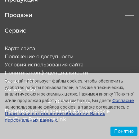
Продажи
Сервис
Карта сайта
Положение о доступности
Условия использования сайта
Политика конфиденциальности
Каталог XML
Этот сайт использует файлы cookies, чтобы обеспечить
удобство работы пользователей, а так же в технических,
Каталог CSV
аналитических и рекламных целях. Нажимая кнопку "Понятно"
Согласие
и/или продолжая работу с сайтом baxi.ru, Вы даете
© 2005-2026 Baxi
на использование файлов cookies, а так же соглашаетесь с
Политика использования файлов cookie
Политикой в отношении обработки Ваших
OneTrust Preference link
персональных данных
.
Понятно